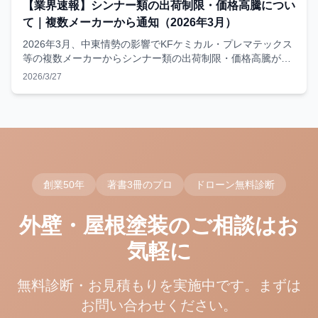
【業界速報】シンナー類の出荷制限・価格高騰につい
て｜複数メーカーから通知（2026年3月）
2026年3月、中東情勢の影響でKFケミカル・プレマテックス
等の複数メーカーからシンナー類の出荷制限・価格高騰が通
知。外壁塗装への影響と当社の対応についてお知らせしま
2026/3/27
す。
創業50年
著書3冊のプロ
ドローン無料診断
外壁・屋根塗装のご相談はお
気軽に
無料診断・お見積もりを実施中です。まずは
お問い合わせください。