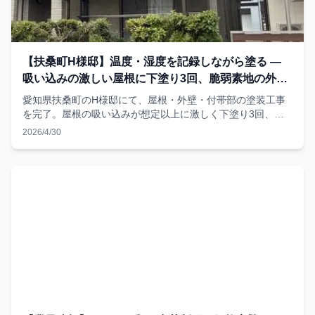
【扶桑町H様邸】温度・湿度を記録しながら塗る —
吸い込みの激しい屋根に下塗り3回、脆弱素地の外壁
に下塗り2回
愛知県扶桑町のH様邸にて、屋根・外壁・付帯部の塗装工事
を完了。屋根の吸い込みが想定以上に激しく下塗り3回、外
壁素地が脆弱だったため下塗り2回を実施。「決められた回
2026/4/30
数」ではなく「必要な回数」を塗る現場判断と、温度湿度を
毎日LINEで記録する品質管理の5項目を、施工写真とともに
記録した実例レポート。