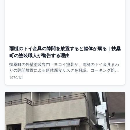
雨樋のトイ金具の隙間を放置すると躯体が腐る｜扶桑
町の塗装職人が警告する理由
扶桑町の外壁塗装専門・ヨコイ塗装が、雨樋のトイ金具まわ
りの隙間放置による躯体腐食リスクを解説。コーキング処理
の手順と費用の目安も紹介。
1970/1/1