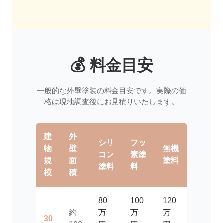
💰 料金目安
一般的な外壁塗装の料金目安です。実際の価
格は現地調査後にお見積りいたします。
建
外
シリ
フッ
物
壁
無機
コン
素塗
規
面
塗料
塗料
料
模
積
80
100
120
約
万
万
万
30