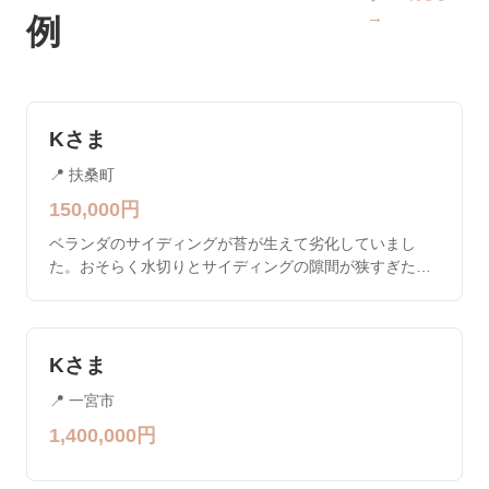
→
例
Kさま
📍
扶桑町
150,000
円
ベランダのサイディングが苔が生えて劣化していまし
た。おそらく水切りとサイディングの隙間が狭すぎたた
めと思われます。苔などを洗浄後に、吸い込み防止にシ
ーラーの重ね塗りで、素地の強化と水分の吸い込み防止
のために塗膜を厚めに作りました。 コーキングもしっか
りと削ぎ落としをしました。
Kさま
📍
一宮市
1,400,000
円