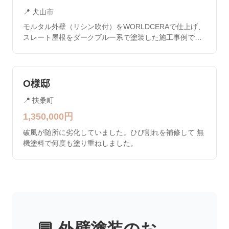
📍
犬山市
モルタル外壁（リシン吹付）をWORLDCERAで仕上げ、
スレート屋根をダークブルー系で塗装した施工事例で
す。 施工中に棟板金を点検したところ、貫板の腐食が確
認されました。塗装工事の足場を活用してそのまま棟板
金交換（貫板ごと新設）を行い、足場代の二重負担を避
けました。 施工期間中は毎日、温湿度計で気温・湿度を
O様邸
実測記録し、塗料メーカーの施工基準（気温5℃以上・湿
📍
扶桑町
度85%以下）を満たしていることを確認してから作業に
入っています。 外壁のクラック補修、破風板塗装も同時
1,350,000
円
に実施。約2週間の工期で全工程を完了しました。
破風が随所に劣化していました。ひび割れを補修して 無
機塗料で何度も塗り重ねしました。