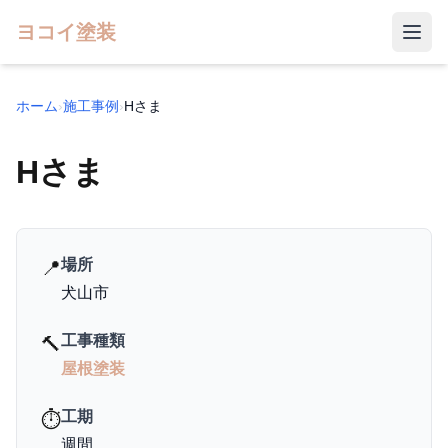
ヨコイ塗装
ホーム
›
施工事例
›
Hさま
Hさま
場所
📍
犬山市
工事種類
🔨
屋根塗装
工期
⏱️
週間