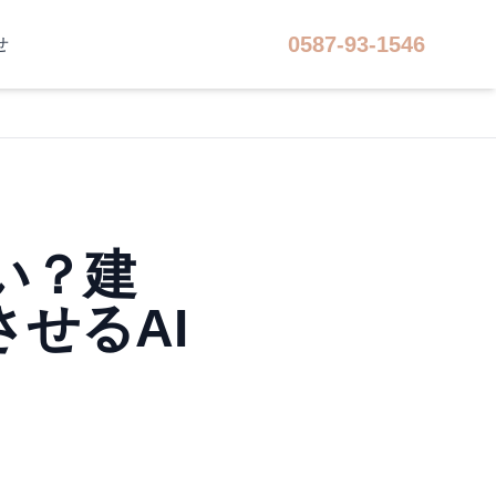
0587-93-1546
せ
い？建
せるAI