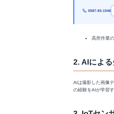
0587-93-1546
高所作業
2. AIに
AIは撮影した画像
の経験をAIが学習
3. IoT