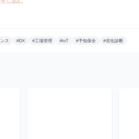
を申し込む
ナンス
#
DX
#
工場管理
#
IoT
#
予知保全
#
劣化診断