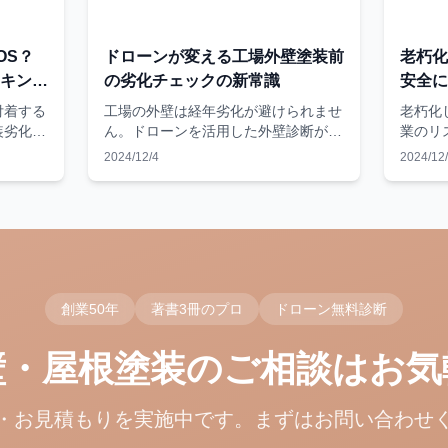
OS？
ドローンが変える工場外壁塗装前
老朽化
キング
の劣化チェックの新常識
安全に
付着する
工場の外壁は経年劣化が避けられませ
老朽化
装劣化の
ん。ドローンを活用した外壁診断が、
業のリ
と雨漏り
従来の方法と比べて効率性・安全性・
なら、
2024/12/4
2024/12
費が高額
精度の面で大きく進化し、劣化チェッ
く、安
高所も安
クの新常識を生み出しています。塗装
できま
前の正確な診断で最適な施工計画を立
最適な
てられます。
創業50年
著書3冊のプロ
ドローン無料診断
壁・屋根塗装のご相談はお気
・お見積もりを実施中です。まずはお問い合わせ