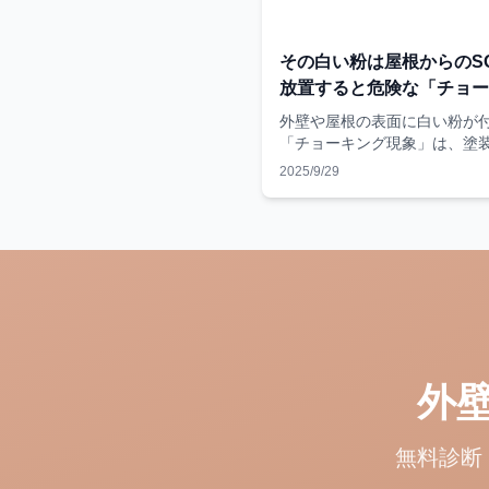
その白い粉は屋根からのS
放置すると危険な「チョー
現象」の正体と対策
外壁や屋根の表面に白い粉が
「チョーキング現象」は、塗
重要なサインです。放置する
2025/9/29
や構造劣化につながり、修繕
化します。ドローン診断なら
全に早期発見が可能です。
外
無料診断