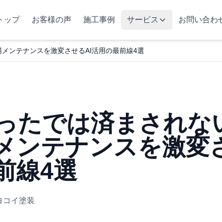
トップ
お客様の声
施工事例
サービス
お問い合わ
メンテナンスを激変させるAI活用の最前線4選
ったでは済まされな
メンテナンスを激変さ
前線4選
 ヨコイ塗装