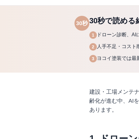
30秒で読める
30秒
ドローン診断、AI
1
人手不足・コスト
2
ヨコイ塗装では最
3
建設・工場メンテ
齢化が進む中、AI
あります。
1. ドロー