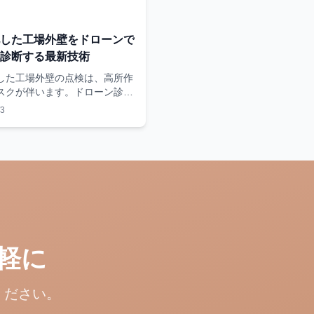
した工場外壁をドローンで
診断する最新技術
した工場外壁の点検は、高所作
スクが伴います。ドローン診断
作業員を危険にさらすことな
/3
全かつ詳細に外壁の状態を把握
す。AIを活用した劣化分析で、
補修計画を立案します。
軽に
ください。