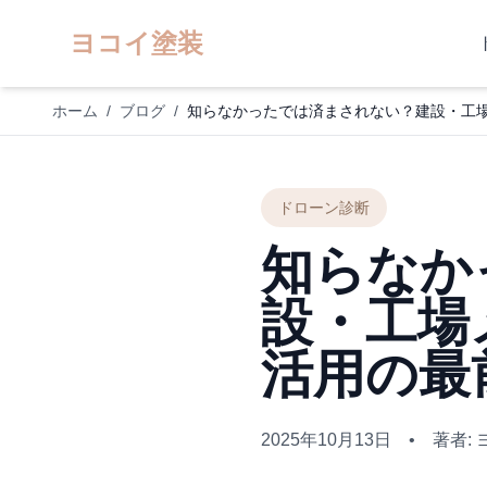
ヨコイ塗装
ホーム
/
ブログ
/
知らなかったでは済まされない？建設・工場
ドローン診断
知らなか
設・工場
活用の最
2025年10月13日
•
著者: