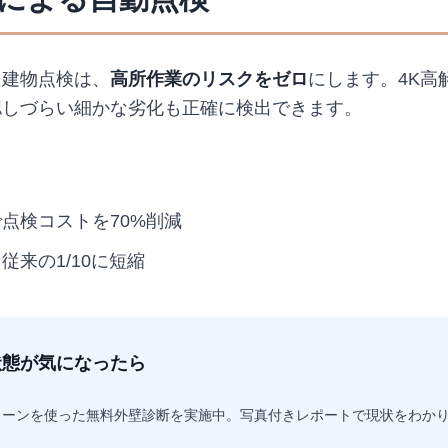
た建物点検は、
高所作業のリスクをゼロ
にします。4K高
認しづらい細かな劣化も正確に検出できます。
点検コストを70%削減
従来の1/10に短縮
状態が気になったら
ローンを使った無料外壁診断を実施中。写真付きレポートで現状をわか