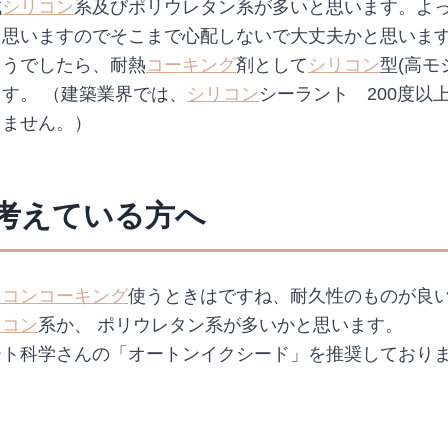
成
シリコン
系及びポリウレタン系が多いと思います。よ
と思いますのでそこまで心配しないで大丈夫かと思いま
ようでしたら、耐熱
コーキング
剤として
シリコン
型(高モ
す。 （建築業界では、
シリコン
シーラント 200度以
りません。）
考えている方へ
リコン
コーキング
使うときはですね、耐久性のものが良
リコン
系か、 ポリウレタン系が多いかと思います。
ート科学さんの「オートンイクシード」を推奨しており