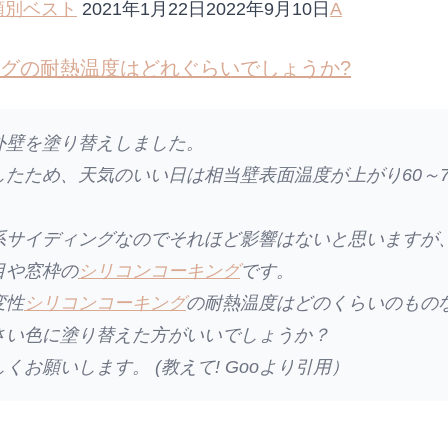
類別ベスト
2021年1月22日2022年9月10日
A
グの耐熱温度はどれぐらいでしょうか?
外壁を塗り替えしました。
たため、天気のいい日は相当壁表面温度が上がり60～7
系サイディングなのでそれほど影響はないと思いますが
目や窓枠の
シリコン
コーキング
です。
変性
シリコン
コーキング
の耐熱温度はどのくらいのもの
さい色に塗り替えた方がいいでしょうか？
くお願いします。 (教えて! Gooより引用）