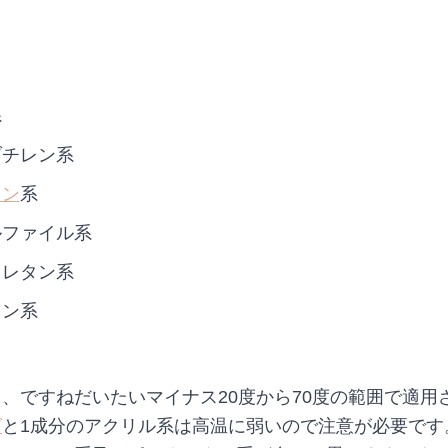
系
ブチレン系
コン
系
ルファイル系
ウレタン系
タン系
、ですねだいたいマイナス20度から70度の範囲で適用
グ
と1成分のアクリル系は高温に弱いので注意が必要です