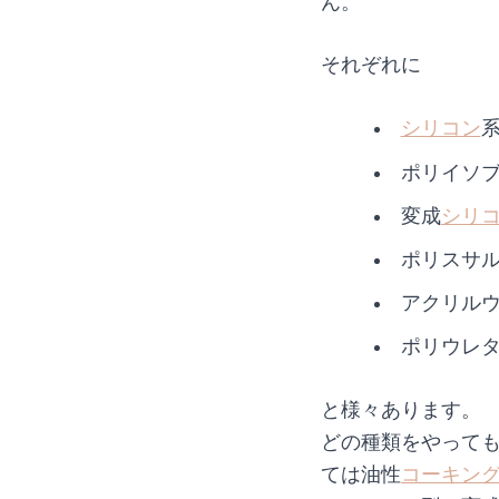
ん。
それぞれに
シリコン
ポリイソ
変成
シリ
ポリスサ
アクリル
ポリウレ
と様々あります。
どの種類をやっても
ては油性
コーキン