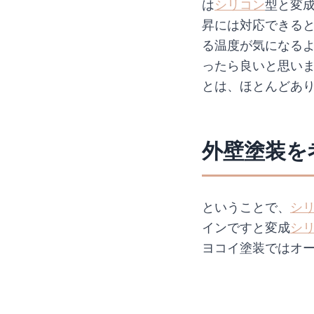
は
シリコン
型と変
昇には対応できる
る温度が気になる
ったら良いと思いま
とは、ほとんどあ
外壁塗装を
ということで、
シ
インですと変成
シ
ヨコイ塗装ではオ