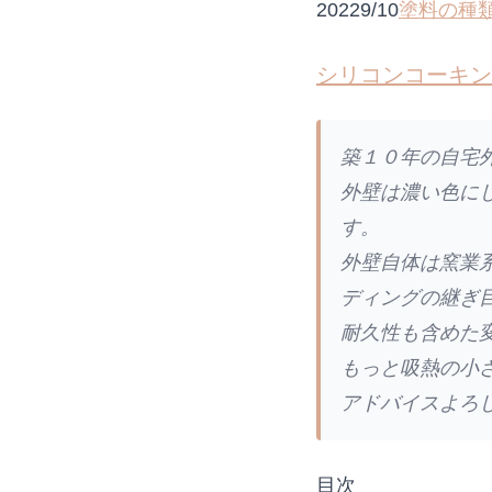
20229/10
塗料の種
シリコンコーキン
築１０年の自宅
外壁は濃い色にし
す。
外壁自体は窯業
ディングの継ぎ
耐久性も含めた
もっと吸熱の小
アドバイスよろし
目次