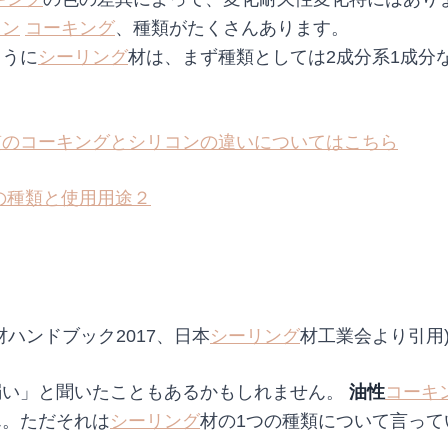
コン
コーキング
、種類がたくさんあります。
ように
シーリング
材は、まず種類としては2成分系1成分
質のコーキングとシリコンの違いについてはこちら
の種類と使用用途２
材ハンドブック2017、日本
シーリング
材工業会より引用
弱い」と聞いたこともあるかもしれません。
油性
コーキ
ん。ただそれは
シーリング
材の1つの種類について言って