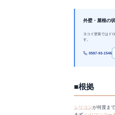
外壁・屋根の
ヨコイ塗装ではド
す。
0587-93-1546
■根拠
シリコン
が何度ま
まず
シリコン
コー