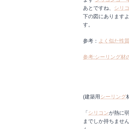
あとですね、
シリ
下の図にあります
す。
参考：
よく似た性
参考:シーリング材
(建築用
シーリング
「
シリコン
が熱に
までしか持ちませ