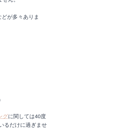
などが多々ありま
)
ング
に関しては40度
いるだけに過ぎませ