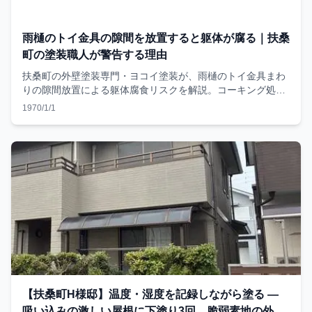
雨樋のトイ金具の隙間を放置すると躯体が腐る｜扶桑
町の塗装職人が警告する理由
扶桑町の外壁塗装専門・ヨコイ塗装が、雨樋のトイ金具まわ
りの隙間放置による躯体腐食リスクを解説。コーキング処理
の手順と費用の目安も紹介。
1970/1/1
【扶桑町H様邸】温度・湿度を記録しながら塗る —
吸い込みの激しい屋根に下塗り3回、脆弱素地の外壁