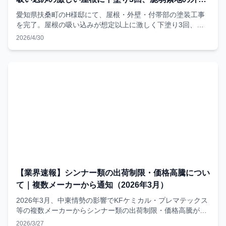
に下塗り2回
愛知県扶桑町のH様邸にて、屋根・外壁・付帯部の塗装工事
を完了。屋根の吸い込みが想定以上に激しく下塗り3回、外
壁素地が脆弱だったため下塗り2回を実施。「決められた回
2026/4/30
数」ではなく「必要な回数」を塗る現場判断と、温度湿度を
毎日LINEで記録する品質管理の5項目を、施工写真とともに
記録した実例レポート。
【業界速報】シンナー類の出荷制限・価格高騰につい
て｜複数メーカーから通知（2026年3月）
2026年3月、中東情勢の影響でKFケミカル・プレマテックス
等の複数メーカーからシンナー類の出荷制限・価格高騰が通
知。外壁塗装への影響と当社の対応についてお知らせしま
2026/3/27