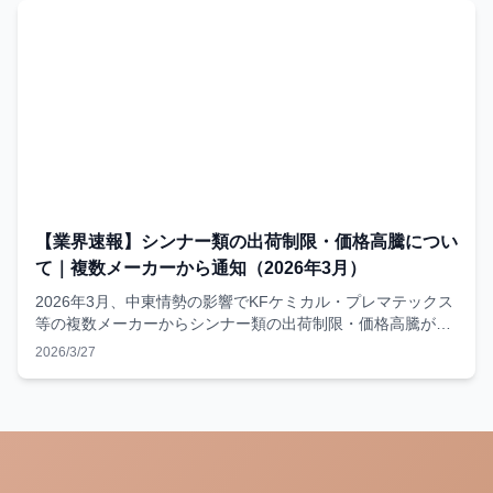
記録した実例レポート。
【業界速報】シンナー類の出荷制限・価格高騰につい
て｜複数メーカーから通知（2026年3月）
2026年3月、中東情勢の影響でKFケミカル・プレマテックス
等の複数メーカーからシンナー類の出荷制限・価格高騰が通
知。外壁塗装への影響と当社の対応についてお知らせしま
2026/3/27
す。