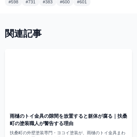
#
598
#
731
#
383
#
600
#
601
関連記事
雨樋のトイ金具の隙間を放置すると躯体が腐る｜扶桑
町の塗装職人が警告する理由
扶桑町の外壁塗装専門・ヨコイ塗装が、雨樋のトイ金具まわ