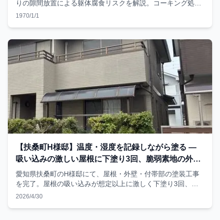
りの隙間放置による躯体腐食リスクを解説。コーキング処理
の手順と費用の目安も紹介。
1970/1/1
【扶桑町H様邸】温度・湿度を記録しながら塗る —
吸い込みの激しい屋根に下塗り3回、脆弱素地の外壁
に下塗り2回
愛知県扶桑町のH様邸にて、屋根・外壁・付帯部の塗装工事
を完了。屋根の吸い込みが想定以上に激しく下塗り3回、外
壁素地が脆弱だったため下塗り2回を実施。「決められた回
2026/4/30
数」ではなく「必要な回数」を塗る現場判断と、温度湿度を
毎日LINEで記録する品質管理の5項目を、施工写真とともに