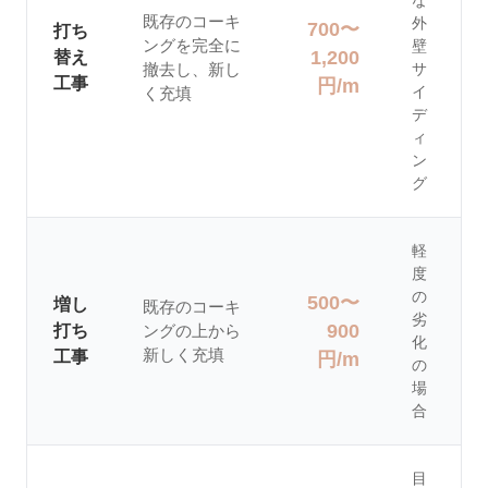
な
既存のコーキ
外
700〜
打ち
ングを完全に
壁
1,200
替え
撤去し、新し
サ
工事
円/m
イ
く充填
デ
ィ
ン
グ
軽
度
の
500〜
増し
既存のコーキ
劣
900
打ち
ングの上から
化
新しく充填
工事
円/m
の
場
合
目