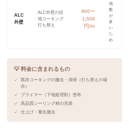
地
数
900〜
ALC外壁の目
ALC
が
1,500
地コーキング
多
外壁
打ち替え
円/m
い
た
め
💡 料金に含まれるもの
✓
既存コーキングの撤去・清掃（打ち替えの場
合）
✓
プライマー（下地処理剤）塗布
✓
高品質シーリング材の充填
✓
仕上げ・養生撤去