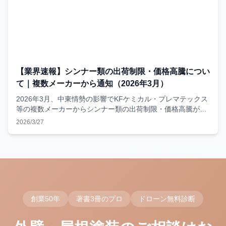
【業界速報】シンナー類の出荷制限・価格高騰につい
て｜複数メーカーから通知（2026年3月）
2026年3月、中東情勢の影響でKFケミカル・プレマテックス
等の複数メーカーからシンナー類の出荷制限・価格高騰が通
知。外壁塗装への影響と当社の対応についてお知らせしま
2026/3/27
す。
創業50年
著書3冊のプロ
ドローン無料診断