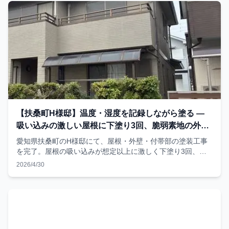
【扶桑町H様邸】温度・湿度を記録しながら塗る —
吸い込みの激しい屋根に下塗り3回、脆弱素地の外壁
に下塗り2回
愛知県扶桑町のH様邸にて、屋根・外壁・付帯部の塗装工事
を完了。屋根の吸い込みが想定以上に激しく下塗り3回、外
壁素地が脆弱だったため下塗り2回を実施。「決められた回
2026/4/30
数」ではなく「必要な回数」を塗る現場判断と、温度湿度を
毎日LINEで記録する品質管理の5項目を、施工写真とともに
記録した実例レポート。