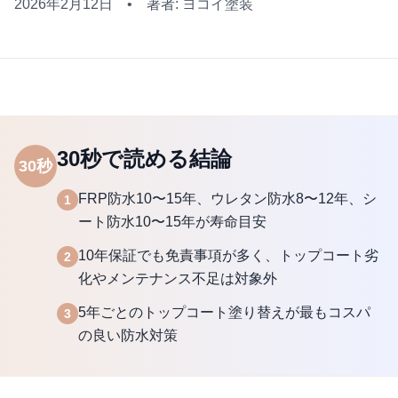
2026年2月12日
•
著者: ヨコイ塗装
30秒で読める結論
30秒
FRP防水10〜15年、ウレタン防水8〜12年、シ
1
ート防水10〜15年が寿命目安
10年保証でも免責事項が多く、トップコート劣
2
化やメンテナンス不足は対象外
5年ごとのトップコート塗り替えが最もコスパ
3
の良い防水対策