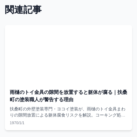
関連記事
雨樋のトイ金具の隙間を放置すると躯体が腐る｜扶桑
町の塗装職人が警告する理由
扶桑町の外壁塗装専門・ヨコイ塗装が、雨樋のトイ金具まわ
りの隙間放置による躯体腐食リスクを解説。コーキング処理
の手順と費用の目安も紹介。
1970/1/1