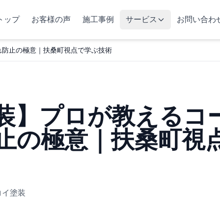
トップ
お客様の声
施工事例
サービス
お問い合わ
れ防止の極意｜扶桑町視点で学ぶ技術
装】プロが教えるコ
止の極意｜扶桑町視
コイ塗装